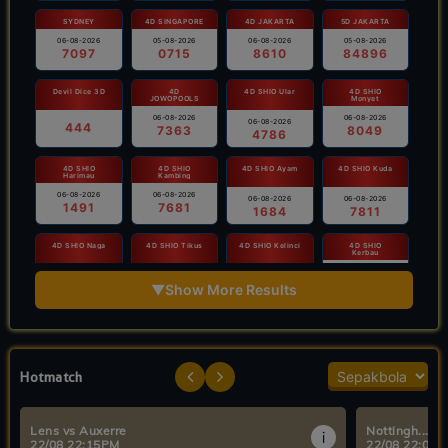
SYDNEY
4D SINGAPORE
4D JAKARTA
5D JAKARTA
06-08-2026
05-08-2026
06-08-2026
05-08-2026
7097
0715
8610
84896
Devil Dice 3D
4D
4D SHIO Ular
4D SHIO
JOWOPOOLS
Monyet
06-08-2026
06-08-2026
06-08-2026
444
7363
8049
4786
4D SHIO
4D SHIO
4D SHIO Ayam
4D SHIO Kuda
Harimau
Kambing
06-08-2026
06-08-2026
06-08-2026
06-08-2026
1491
7681
1684
7811
4D SHIO Naga
4D SHIO Tikus
4D SHIO Kelinci
4D SHIO
Kerbau
06-08-2026
06-08-2026
06-08-2026
06-08-2026
2484
▼
Show More Results
9989
6083
7114
AQUARIUS 5D
PISCES 5D
AQUARIUS 3D
PISCES 3D
06-08-2026
06-08-2026
06-08-2026
06-08-2026
73875
14740
914
067
Hotmatch
3D ARIES
3D VIRGO
3D LIBRA
5D CANCER
06-08-2026
05-08-2026
05-08-2026
05-08-2026
718
357
324
19895
Lens vs Auxerre
Nottingh... vs
i
22/08 22:15PM
22/08 22:00