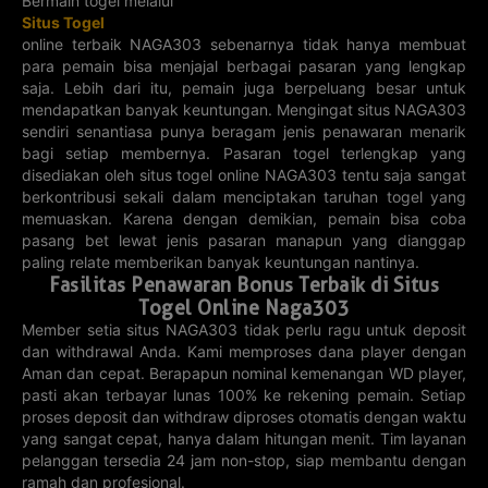
Bermain togel melalui
05-08-2026
06-08-2026
06-08-2026
06-08-2026
Situs Togel
451
549
872
315
online terbaik NAGA303 sebenarnya tidak hanya membuat
para pemain bisa menjajal berbagai pasaran yang lengkap
3D VIRGINIA
3D KENTUCKY
3D MINNESOTA
3D
PENNSYLVANIA
saja. Lebih dari itu, pemain juga berpeluang besar untuk
06-08-2026
06-08-2026
06-08-2026
06-08-2026
mendapatkan banyak keuntungan. Mengingat situs NAGA303
688
248
299
622
sendiri senantiasa punya beragam jenis penawaran menarik
bagi setiap membernya. Pasaran togel terlengkap yang
3D CHINA
3D
3D NEW
3D PUERTO
WELFARE
MISSISSIPPI
MEXICO
RICO
disediakan oleh situs togel online NAGA303 tentu saja sangat
05-08-2026
06-08-2026
06-08-2026
06-08-2026
415
719
502
202
berkontribusi sekali dalam menciptakan taruhan togel yang
memuaskan. Karena dengan demikian, pemain bisa coba
pasang bet lewat jenis pasaran manapun yang dianggap
3D VERMONT
3D WEST
3D WISCONSIN
3D MONAZOS
VIRGINIA
paling relate memberikan banyak keuntungan nantinya.
06-08-2026
06-08-2026
06-08-2026
06-08-2026
187
Fasilitas Penawaran Bonus Terbaik di Situs
094
172
856
Togel Online Naga303
3D NORTH
3D SOUTH
3D MISSOURI
5D OHIO
Member setia situs NAGA303 tidak perlu ragu untuk deposit
CAROLINA
CAROLINA
dan withdrawal Anda. Kami memproses dana player dengan
06-08-2026
06-08-2026
06-08-2026
06-08-2026
120
993
965
30710
Aman dan cepat. Berapapun nominal kemenangan WD player,
pasti akan terbayar lunas 100% ke rekening pemain. Setiap
5D TRIS
4D
4D BULLSEYE
4D PCSO
MEXICO
SAIGONTOTO
proses deposit dan withdraw diproses otomatis dengan waktu
06-08-2026
05-08-2026
yang sangat cepat, hanya dalam hitungan menit. Tim layanan
06-08-2026
05-08-2026
38067
2171
7598
2884
pelanggan tersedia 24 jam non-stop, siap membantu dengan
ramah dan profesional.