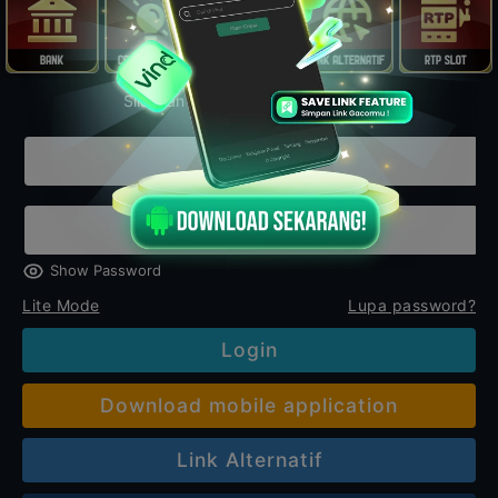
Silahkan login untuk mulai bermain
Show Password
Lite Mode
Lupa password?
Login
Download mobile application
Link Alternatif