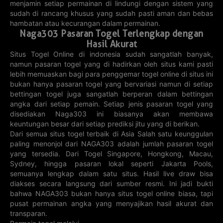
menjamin setiap permainan di lindungi dengan sistem yang
8242
0046
536
3062
sudah di rancang khusus yang sudah pasti aman dan bebas
hambatan atau kecurangan dalam permainan.
4D DOMINICA
3D IDAHO
3D KANSAS
5D LOUISIANA
Naga303 Pasaran Togel Terlengkap dengan
06-08-2026
06-08-2026
06-08-2026
06-08-2026
5320
805
402
13499
Hasil Akurat
Situs Togel Online di indonesia sudah sangatlah banyak,
3D LOUISIANA
3D MARYLAND
5D MARYLAND
5D
namun pasaran togel yang di hadirkan oleh situs kami pasti
PENNSYLVANIA
lebih memuaskan bagi para penggemar togel online di situs ini
06-08-2026
06-08-2026
06-08-2026
06-08-2026
26832
011
108
49496
bukan hanya pasaran togel yang bervariasi namun di setiap
bettingan togel juga sangatlah berperan dalam bettingan
5D
5D CAMBODIA
3D
3D GEORGIA
WASHINGTON
CONNECTICUT
angka dari setiap pemain. Setiap jenis pasaran togel yang
DC
disediakan Naga303 ini biasanya akan membawa
06-08-2026
06-08-2026
06-08-2026
06-08-2026
89683
75617
830
313
keuntungan besar dari setiap prediksi jitu yang di berikan.
Dari semua situs togel terbaik di Asia Salah satu keunggulan
3D INDIANA
3D IOWA
3D NEBRASKA
3D NEW
paling menonjol dari NAGA303 adalah jumlah pasaran togel
JERSEY
yang tersedia. Dari Togel Singapore, Hongkong, Macau,
06-08-2026
06-08-2026
06-08-2026
06-08-2026
032
414
935
825
Sydney, hingga pasaran lokal seperti Jakarta Pools,
semuanya lengkap dalam satu situs. Hasil live draw bisa
3D VIETLOTT
3D WESTERN
3D POLLA
3D ILLINOIS
MAX
CAN
CHILIE
diakses secara langsung dari sumber resmi. Ini jadi bukti
05-08-2026
06-08-2026
06-08-2026
bahwa NAGA303 bukan hanya situs togel online biasa, tapi
06-08-2026
302
451
754
737
pusat permainan angka yang menyajikan hasil akurat dan
transparan.
3D ONTARIO
3D QUEBEC
3D AU
3D DELAWARE
LOTTERYWEST