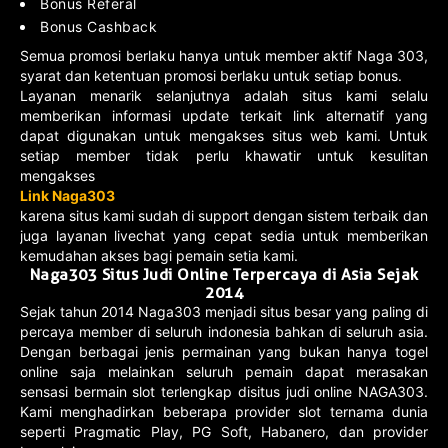
Bonus Referal
Bonus Cashback
Semua promosi berlaku hanya untuk member aktif Naga 303,
syarat dan ketentuan promosi berlaku untuk setiap bonus.
Layanan menarik selanjutnya adalah situs kami selalu
memberikan informasi update terkait link alternatif yang
dapat digunakan untuk mengakses situs web kami. Untuk
setiap member tidak perlu khawatir untuk kesulitan
mengakses
Link Naga303
karena situs kami sudah di support dengan sistem terbaik dan
juga layanan livechat yang cepat sedia untuk memberikan
kemudahan akses bagi pemain setia kami.
Naga303 Situs Judi Online Terpercaya di Asia Sejak
2014
Sejak tahun 2014 Naga303 menjadi situs besar yang paling di
percaya member di seluruh indonesia bahkan di seluruh asia.
Dengan berbagai jenis permainan yang bukan hanya togel
online saja melainkan seluruh pemain dapat merasakan
sensasi bermain slot terlengkap disitus judi online NAGA303.
Kami menghadirkan beberapa provider slot ternama dunia
seperti Pragmatic Play, PG Soft, Habanero, dan provider