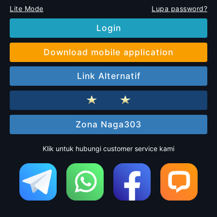
Lite Mode
Lupa password?
Login
Download mobile application
Link Alternatif
Zona Naga303
Klik untuk hubungi customer service kami